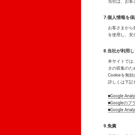
当社は、お客
7.個人情報を
お客さまから個
を使用し、安
8.当社が利用
本サイトでは、
タの収集のた
Cookieを
詳しくは下記
■Google An
■Google
■Google A
9.免責