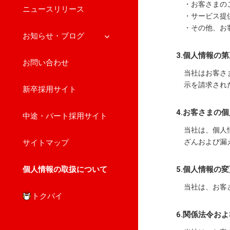
・お客さまの
ニュースリリース
・サービス提
・その他、お
サ
お知らせ・ブログ
ブ
3.個人情報の
メ
お問い合わせ
ニ
当社はお客さ
ュ
示を請求され
新卒採用サイト
ー
を
4.お客さまの
展
中途・パート採用サイト
開
当社は、個人
ざんおよび漏
サイトマップ
個人情報の取扱について
5.個人情報の
当社は、お客
トクバイ
6.関係法令お