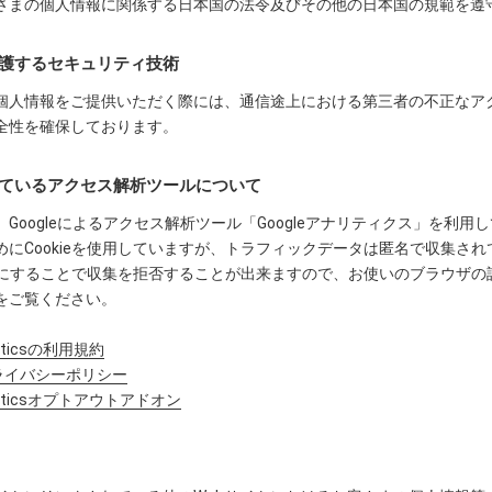
さまの個人情報に関係する日本国の法令及びその他の日本国の規範を遵
保護するセキュリティ技術
人情報をご提供いただく際には、通信途上における第三者の不正なアクセスに備え、暗
全性を確保しております。
しているアクセス解析ツールについて
Googleによるアクセス解析ツール「Googleアナリティクス」を利用
めにCookieを使用していますが、トラフィックデータは匿名で収集さ
無効にすることで収集を拒否することが出来ますので、お使いのブラウザの
をご覧ください。
alyticsの利用規約
のプライバシーポリシー
nalyticsオプトアウトアドオン