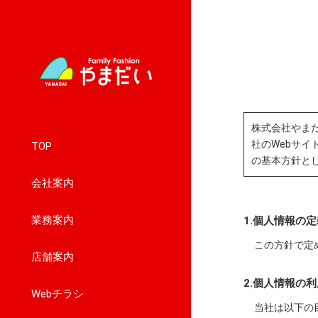
株式会社やま
社のWebサ
TOP
の基本方針と
会社案内
業務案内
1.個人情報の定
この方針で定
店舗案内
2.個人情報の
Webチラシ
当社は以下の