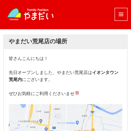
メニュ
ーとウ
ィジェ
ット
やまだい荒尾店の場所
皆さんこんにちは！
先日オープンしました、やまだい荒尾店は
イオンタウン
荒尾内
にございます。
ぜひお気軽にご利用くださいませ