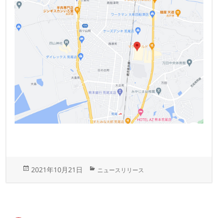
投
カ
2021年10月21日
ニュースリリース
稿
テ
日:
ゴ
リ
ー