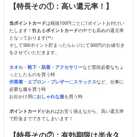
【特長その①：高い還元率！】
当ポイントカード
は税抜100円ごとに1ポイントお付けい
たします！数ある
ポイントカード
の中でも高めの還元率
となっております(^^♪
そして500ポイント貯まったらレジにて500円のお値引き
をさせていただきます。
タオル・靴下・肌着・アクセサリー
など普段必要なちょ
っとしたものを買う時
作業着・エプロン・ブレザー
に
スラックス
など、仕事に
必要な服を買う時
お出かけ用に
おしゃれな服
を買う時
ポイントカード
があればお安く揃えながら、高い還元率
で貯金までできてしまいます！
【特長その②：有効期限は半永久