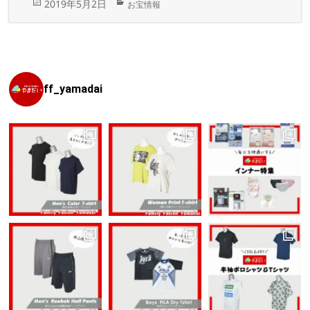
投
カ
2019年5月2日
お宝情報
稿
テ
日:
ゴ
リ
ー
ff_yamadai