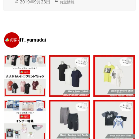
投
カ
2019年9月23日
お宝情報
稿
テ
日:
ゴ
リ
ー
ff_yamadai