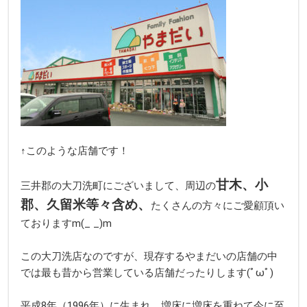
↑このような店舗です！
甘木、小
三井郡の大刀洗町にございまして、周辺の
郡、久留米等々含め、
たくさんの方々にご愛顧頂い
ておりますm(_ _)m
この大刀洗店なのですが、現存するやまだいの店舗の中
では最も昔から営業している店舗だったりします(ﾟωﾟ)
平成8年（1996年）に生まれ、増床に増床を重ねて今に至