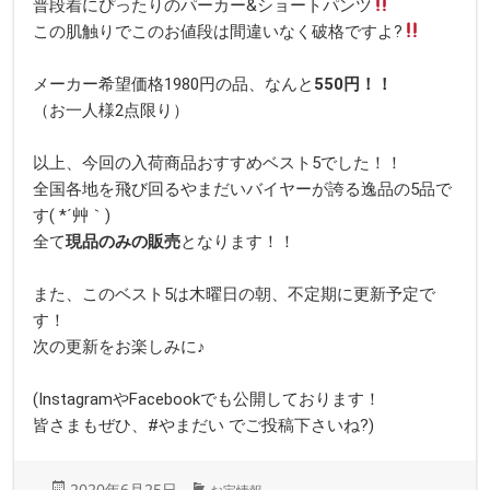
普段着にぴったりのパーカー&ショートパンツ
この肌触りでこのお値段は間違いなく破格ですよ?
メーカー希望価格1980円の品、なんと
55
0円！！
（お一人様2点限り）
以上、今回の入荷商品おすすめベスト5でした！！
全国各地を飛び回るやまだいバイヤーが誇る逸品の5品で
す( *´艸｀)
全て
現品のみの販売
となります！！
また、このベスト5は木曜日の朝、不定期に更新予定で
す！
次の更新をお楽しみに♪
(InstagramやFacebookでも公開しております！
皆さまもぜひ、#やまだい でご投稿下さいね?)
投
カ
2020年6月25日