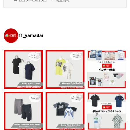
お宝情報
稿
テ
日:
ゴ
リ
ー
ff_yamadai