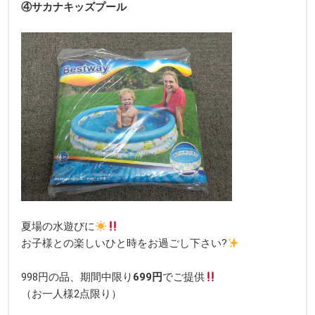
④サカナキッズプール
夏場の水遊びに
お子様との楽しいひと時をお過ごし下さい?
998円の品、期間中限り
699円
でご提供
（お一人様2点限り）