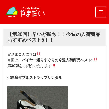
メニュ
ーとウ
ィジェ
ット
【第30回】早いが勝ち！！今週の入荷商品
おすすめベスト5！！
皆さまこんにちは
今回は、
バイヤー選りすぐりの今週入荷
商品
ベスト5
第30
弾
をご紹介いたします
①厚底ダブルストラップサンダル