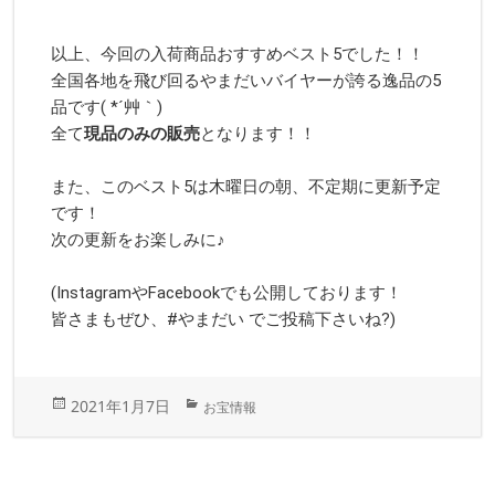
以上、今回の入荷商品おすすめベスト5でした！！
全国各地を飛び回るやまだいバイヤーが誇る逸品の5
品です( *´艸｀)
全て
現品のみの販売
となります！！
また、このベスト5は木曜日の朝、不定期に更新予定
です！
次の更新をお楽しみに♪
(InstagramやFacebookでも公開しております！
皆さまもぜひ、#やまだい でご投稿下さいね?)
投
カ
2021年1月7日
お宝情報
稿
テ
日:
ゴ
リ
ー