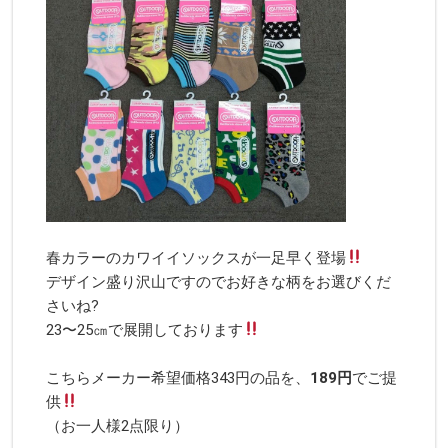
春カラーのカワイイソックスが一足早く登場
デザイン盛り沢山ですのでお好きな柄をお選びくだ
さいね?
23〜25㎝で展開しております
こちらメーカー希望価格343円の品を、
189
円
でご提
供
（お一人様2点限り）