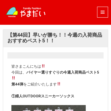
メニュ
ーとウ
ィジェ
ット
【第44回】早いが勝ち！！今週の入荷商品
おすすめベスト5！！
皆さまこんにちは
今回は、
バイヤー選りすぐりの今週入荷
商品
ベスト5
第44
弾
をご紹介いたします
①婦人OUTDOORスニーカーソックス