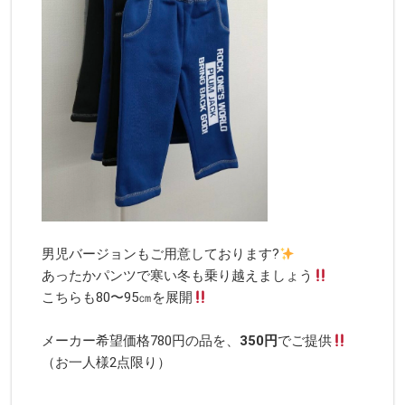
男児バージョンもご用意しております
?
あったかパンツで寒い冬も乗り越えましょう
こちらも80〜95㎝を展開
メーカー希望価格780円の品を、
350円
でご提供
（お一人様2点限り）