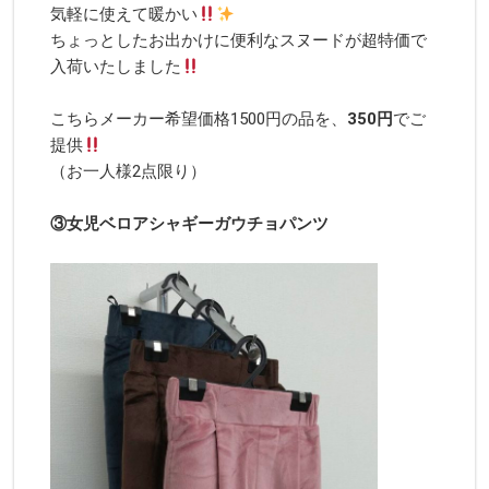
気軽に使えて暖かい
ちょっとしたお出かけに便利なスヌードが超特価で
入荷いたしました
こちらメーカー希望価格1500円の品を、
350円
でご
提供
（お一人様2点限り）
③女児ベロアシャギーガウチョパンツ