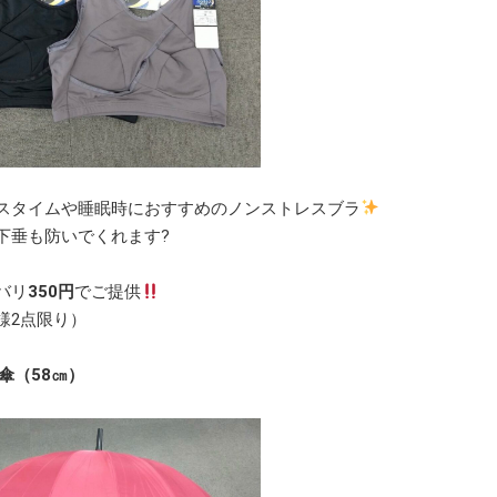
スタイムや睡眠時におすすめのノンストレスブラ
下垂も防いでくれます?
バリ
350円
でご提供
様2点限り）
傘（58㎝）