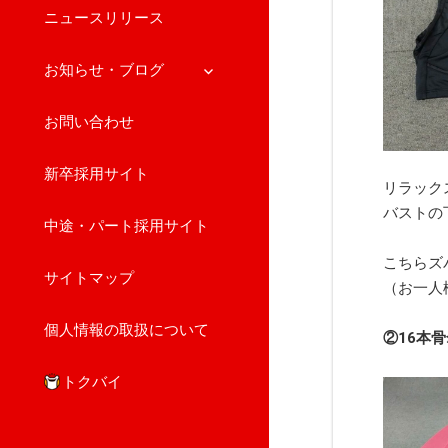
ニュースリリース
サ
お知らせ・ブログ
ブ
メ
お問い合わせ
ニ
ュ
新卒採用サイト
ー
リラック
を
バストの
展
中途・パート採用サイト
開
こちらズ
サイトマップ
（お一人
個人情報の取扱について
②16本骨
トクバイ