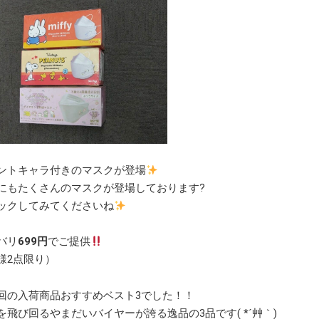
ントキャラ付きのマスクが登場
にもたくさんのマスクが登場しております?
ックしてみてくださいね
バリ
699円
でご提供
様2点限り）
回の入荷商品おすすめベスト3でした！！
を飛び回るやまだいバイヤーが誇る逸品の3品です( *´艸｀)