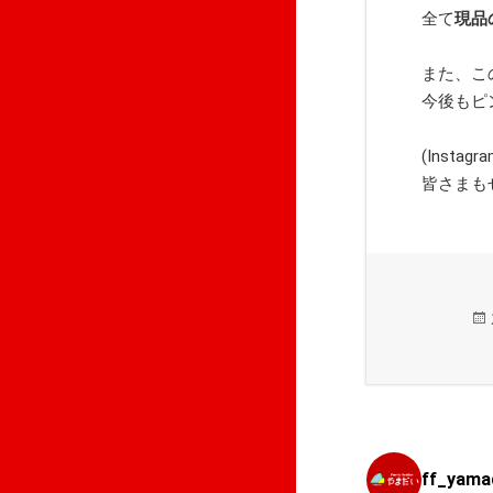
全て
現品
また、こ
今後もピ
(Inst
皆さまも
ff_yama