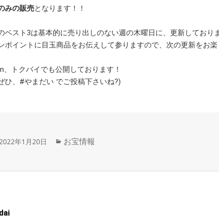
のみの販売
となります！！
のベスト3は基本的に売り出しのない週の木曜日に、更新しており
ンポイントに目玉商品をお伝えして参りますので、次の更新をお楽
agram、トクバイでも公開しております！
ぜひ、#やまだい でご投稿下さいね?)
投
カ
お宝情報
2022年1月20日
稿
テ
日:
ゴ
リ
ー
dai