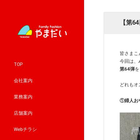
【第6
皆さまこ
今回は、
TOP
第64
弾
を
会社案内
どれもオ
業務案内
①婦人お
店舗案内
Webチラシ