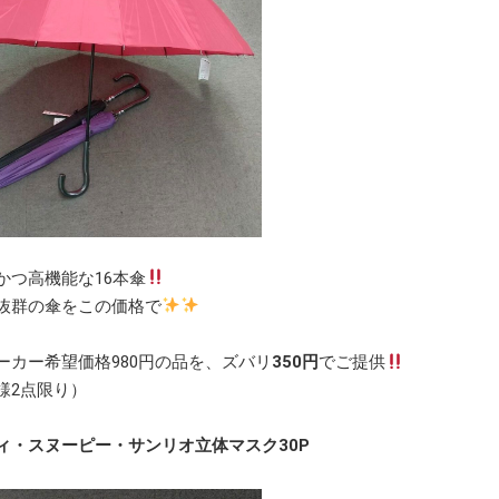
かつ高機能な16本傘
抜群の傘をこの価格で
ーカー希望価格980円の品を、ズバリ
350円
でご提供
様2点限り）
ィ・スヌーピー・サンリオ立体マスク30P