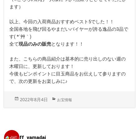
ます）
以上、今回の入荷商品おすすめベスト5でした！！
全国各地を飛び回るやまだいバイヤーが誇る逸品の3品で
す( *´艸｀)
全て
現品のみの販売
となります！！
また、こちらの商品紹介は基本的に売り出しのない週の
木曜日に、更新しております！
今後もピンポイントに目玉商品をお伝えして参りますの
で、次の更新をお楽しみに♪
投
カ
2022年8月4日
お宝情報
稿
テ
日:
ゴ
リ
ー
ff_yamadai