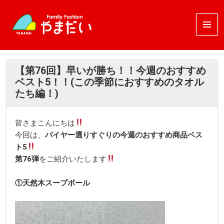
メニュ
ーとウ
ィジェ
ット
【第76回】早いが勝ち！！今週のおすすめ
ベスト5！！(この季節におすすめのタオル
たち編！)
皆さまこんにちは
今回は、
バイヤー選りすぐりの今週のおすすめ商品ベス
ト5
第76
弾
をご紹介いたします
①天然木スープボール