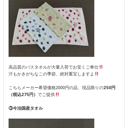
高品質のバスタオルが大量入荷でお安くご奉仕
汗もかきがちなこの季節、絶対重宝しますよ
こちらメーカー希望価格2000円の品、現品限りの
250円
（税込275円）
でご提供
③今治国産タオル