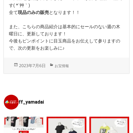
す( *´艸｀)
全て
現品のみの販売
となります！！
また、こちらの商品紹介は基本的にセールのない週の木
曜日に、更新しております！
今後もピンポイントに目玉商品をお伝えして参りますの
で、次の更新をお楽しみに♪
投
カ
2023年7月6日
お宝情報
稿
テ
日:
ゴ
リ
ー
ff_yamadai