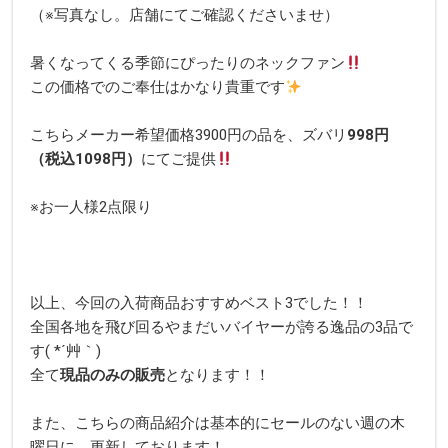
（※写真なし。店舗にてご確認くださいませ）
暑くなってくる季節にぴったりのネックファン
この価格でのご奉仕はかなり貴重です
こちらメーカー希望価格3900円の品を、ズバリ
998円
（税込1098円）
にてご提供
※お一人様2点限り
以上、今回の入荷商品おすすめベスト3でした！！
全国各地を飛び回るやまだいバイヤーが誇る逸品の3品で
す( *´艸｀)
全て
現品のみの販売
となります！！
また、こちらの商品紹介は基本的にセールのない週の木
曜日に、更新しております！