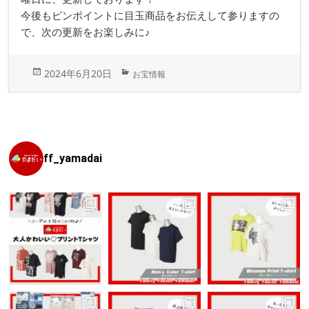
今後もピンポイントに目玉商品をお伝えして参りますの
で、次の更新をお楽しみに♪
投
カ
2024年6月20日
お宝情報
稿
テ
日:
ゴ
リ
ー
ff_yamadai