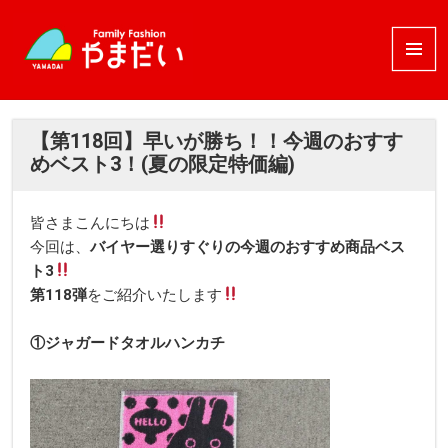
メニュ
ーとウ
ィジェ
ット
【第118回】早いが勝ち！！今週のおすす
めベスト3！(夏の限定特価編)
皆さまこんにちは
今回は、
バイヤー選りすぐりの今週のおすすめ商品ベス
ト3
第118
弾
をご紹介いたします
①ジャガードタオルハンカチ