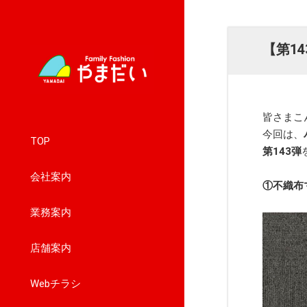
【第1
皆さまこ
今回は、
TOP
第143
弾
会社案内
①不織布
業務案内
店舗案内
Webチラシ