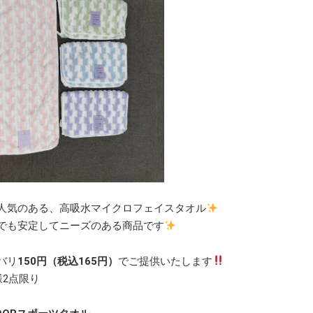
人気のある、高吸水マイクロフェイスタオル
でも安定してニーズのある商品です
バリ
150円（税込165
円）
でご提供いたします
様2点限り