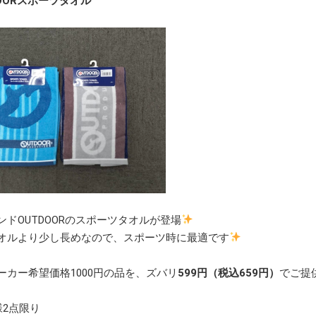
OORスポーツタオル
ンドOUTDOORのスポーツタオルが登場
オルより少し長めなので、スポーツ時に最適です
ーカー希望価格1000円の品を、ズバリ
599円（税込659
円）
でご提
様2点限り