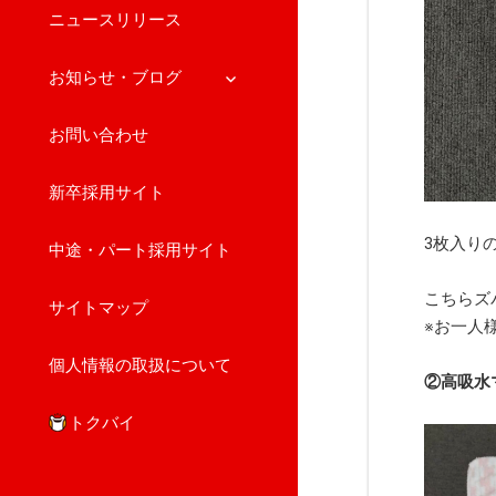
ニュースリリース
サ
お知らせ・ブログ
ブ
メ
お問い合わせ
ニ
ュ
新卒採用サイト
ー
を
3枚入り
展
中途・パート採用サイト
開
こちらズ
サイトマップ
※お一人
個人情報の取扱について
②高吸水
トクバイ