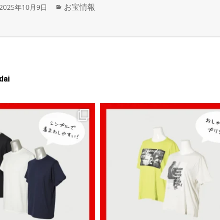
投
カ
お宝情報
2025年10月9日
稿
テ
日:
ゴ
リ
ー
dai