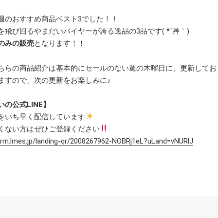
週のおすすめ商品ベスト3でした！！
を飛び回るやまだいバイヤーが誇る逸品の3品です( *´艸｀)
のみの販売
となります！！
ちらの商品紹介は基本的にセールのない週の木曜日に、更新してお
ますので、次の更新をお楽しみに♪
の公式LINE】
をいち早く配信しています
くない方はぜひご登録ください
form.lmes.jp/landing-qr/2008267962-NOBRj1eL?uLand=vNURlJ