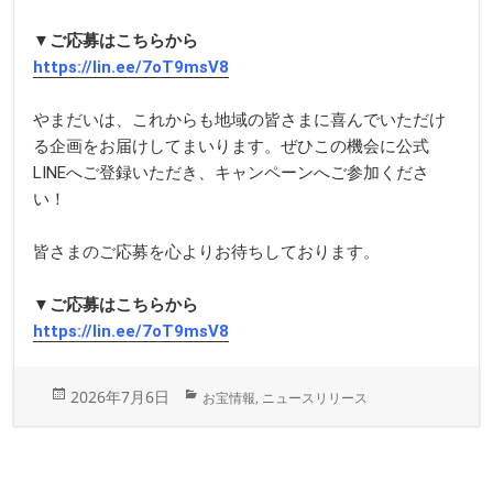
▼ご応募はこちらから
https://lin.ee/7oT9msV8
やまだいは、これからも地域の皆さまに喜んでいただけ
る企画をお届けしてまいります。ぜひこの機会に公式
LINEへご登録いただき、キャンペーンへご参加くださ
い！
皆さまのご応募を心よりお待ちしております。
▼ご応募はこちらから
https://lin.ee/7oT9msV8
投
カ
2026年7月6日
お宝情報
,
ニュースリリース
稿
テ
日:
ゴ
リ
ー