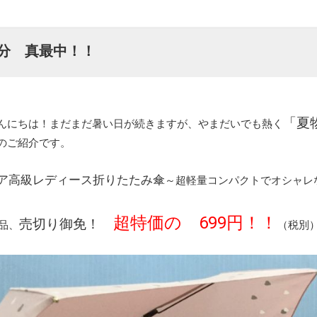
分 真最中！！
「夏
んにちは！まだまだ暑い日が続きますが、やまだいでも熱く
のご紹介です。
ア高級レディース折りたたみ傘
～超軽量コンパクトでオシャレ
超特価の
699円！！
売切り御免！
の品、
（税別