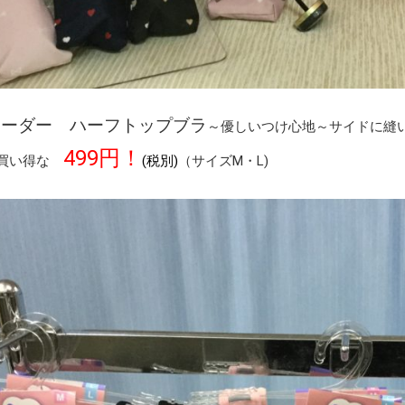
ボーダー ハーフトップブラ
～優しいつけ心地～サイドに縫い
499円！
お買い得な
(税別)
（サイズM・L)