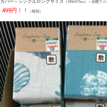
団カバー～シングルロングサイズ
（105×215㎝）～全開フ
499円！！
（税別）