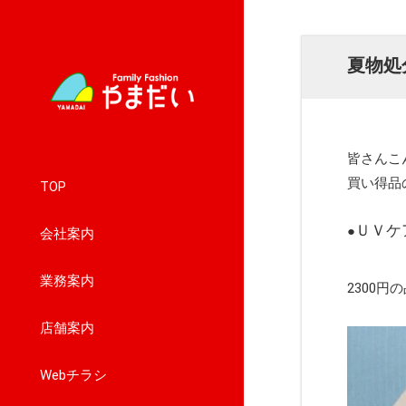
夏物処
皆さんこ
買い得品
TOP
ＵＶケ
●
会社案内
業務案内
2300円
店舗案内
Webチラシ