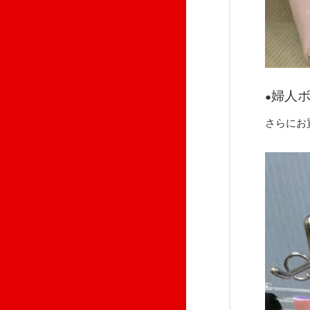
婦人
●
さらに