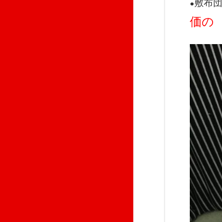
敷布
●
価の 