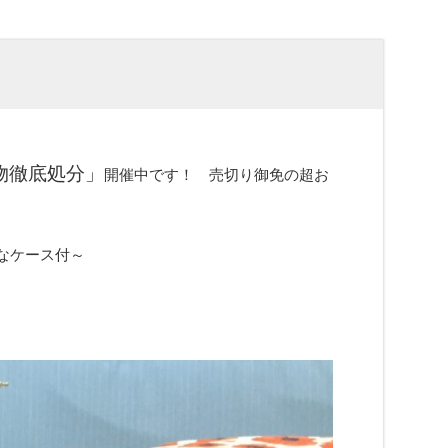
物徹底処分」
開催中です！ 売切り御免の超お
なケース付～
）