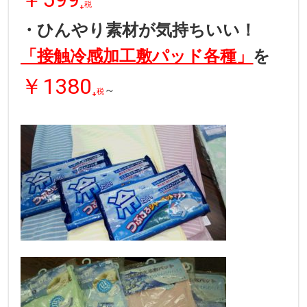
₊
税
・ひんやり素材が気持ちいい！
「接触冷感加工敷パッド各種」
を
￥1380
₊
～
税