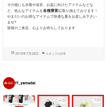
その他にも水着や浴衣、お盆に向けたアイテムなどな
各種豊富に
ど、色んなアイテムを
取り揃えております！
やまだいのお得なアイテムで快適な夏をお楽しみ下さい
ませ?
皆様のご来店、心よりお待ちしております
投
カ
2016年7月28日
スタッフの日常
稿
テ
日:
ゴ
リ
ー
ff_yamadai