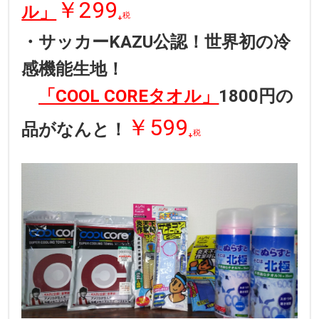
￥299
ル」
₊
税
・サッカーKAZU公認！世界初の冷
感機能生地！
「COOL COREタオル」
1800円の
￥599
品がなんと！
₊
税