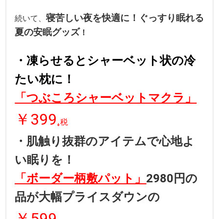
寝苦しい夜を快適に！ぐっすり眠れる
続いて、
夏の安眠グッズ
！
・凍らせるとシャーベット状の冷
たい枕に
！
「つぶころシャーベットマクラ」
￥399
₊税
・肌触り抜群の
アイテムで心地よ
い眠りを！
「ボーダー柄敷パット」
2980円の
品が大幅プライスダウンの
￥599