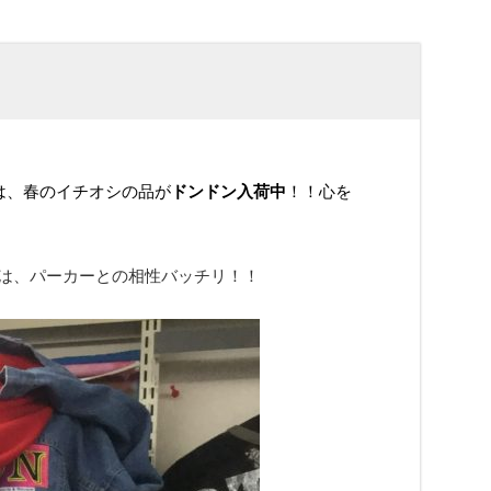
は、春のイチオシの品が
ドンドン入荷中
！！心を
トは、パーカーとの相性バッチリ！！