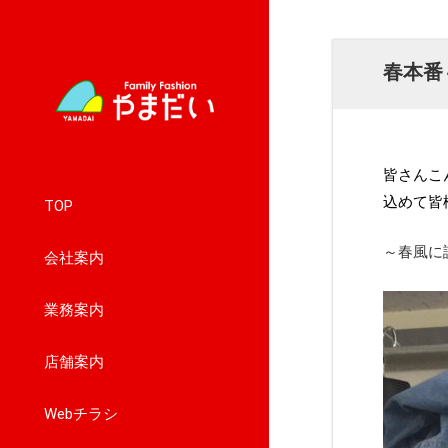
春本番
皆さんこ
込めて皆
TOP
～春風に
会社案内
業務案内
店舗案内
Webチラシ