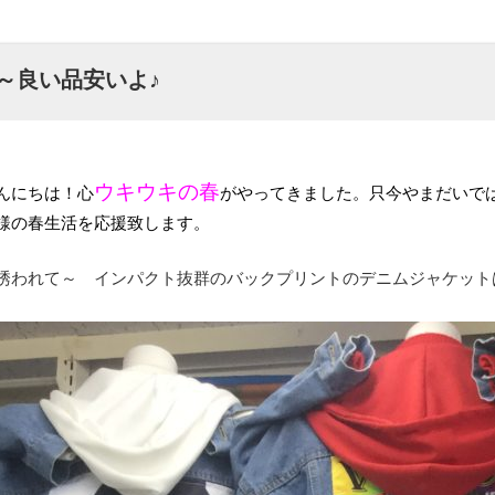
～良い品安いよ♪
ウキウキの春
んにちは！心
がやってきました。只今やまだいで
様の春生活を応援致します。
誘われて～ インパクト抜群のバックプリントのデニムジャケッ