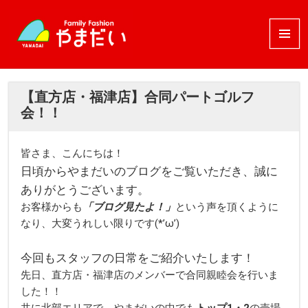
メニュ
ーとウ
ィジェ
ット
【直方店・福津店】合同パートゴルフ
会！！
皆さま、こんにちは！
日頃からやまだいのブログをご覧いただき、誠に
ありがとうございます。
お客様からも
「ブログ見たよ！」
という声を頂くように
なり、大変うれしい限りです(*’ω’)
今回もスタッフの日常をご紹介いたします！
先日、直方店・福津店のメンバーで合同親睦会を行いま
した！！
共に北部エリアで、やまだいの中でも
トップ1・2
の売場