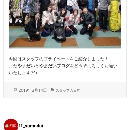
今回はスタッフのプライベートをご紹介しました！
また
やまだい
と
やまだいブログ
をどうぞよろしくお願い
いたします(^^)
投
カ
2019年3月14日
スタッフの日常
稿
テ
日:
ゴ
リ
ー
ff_yamadai