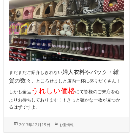
婦人衣料やバック・雑
まだまだご紹介しきれない
貨の数々
、ところせましと店内一杯に盛りだくさん！
うれしい価格
しかも全品
にて皆様のご来店を心
よりお待ちしております！！きっと確かな一枚が見つか
るはずですよ。
投
カ
2017年12月19日
お宝情報
稿
テ