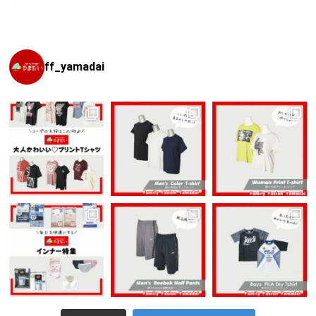
日:
ゴ
リ
ー
ff_yamadai