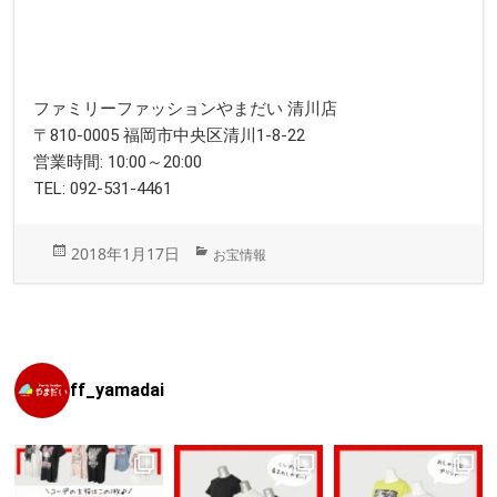
ファミリーファッションやまだい 清川店
〒810-0005 福岡市中央区清川1-8-22
営業時間: 10:00～20:00
TEL: 092-531-4461
投
カ
2018年1月17日
お宝情報
稿
テ
日:
ゴ
リ
ー
ff_yamadai