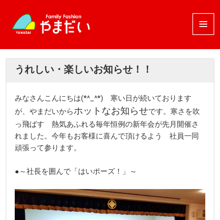
メニュ
ーとウ
ィジェ
ット
うれしい・楽しいお知らせ！！
みなさんこんにちは(*^_^*) 寒い日が続いております
ホットなお知らせ
が、やまだいから
です。寒さを吹
っ飛ばす 熱気あふれる毎年恒例の新年会が先月開催さ
れました。今年もお客様に喜んで頂けるよう 社員一同
頑張って参ります。
●～社長を囲んで「はいポーズ！」～