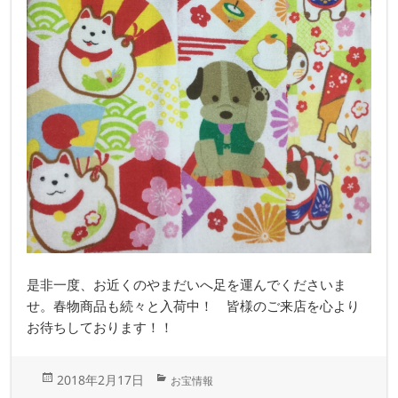
是非一度、お近くのやまだいへ足を運んでくださいま
せ。春物商品も続々と入荷中！ 皆様のご来店を心より
お待ちしております！！
投
カ
2018年2月17日
お宝情報
稿
テ