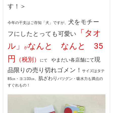
す！＞
犬をモチー
今年の干支はご存知「犬」ですが、
「タオ
フにしたとっても可愛い
ル」
なんと なんと 35
が
円
（税別）
現
やまだい各店舗にて
にて
品限りの売り切れゴメン
！
サイズはタテ
肌ざわり
85㎝・ヨコ33㎝、
バツグン・吸水力も満点の
すぐれもの！