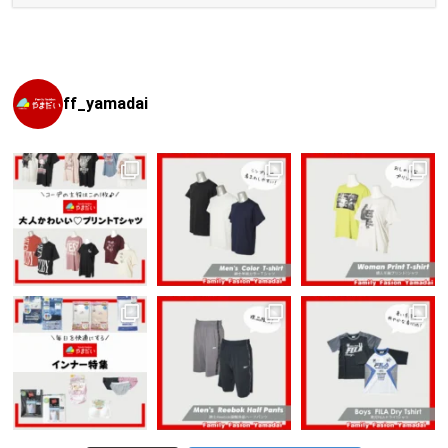
日:
ゴ
リ
ー
ff_yamadai