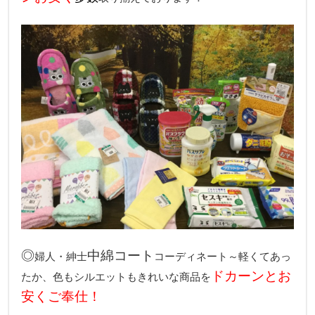
◎
中綿コート
婦人・紳士
コーディネート～軽くてあっ
ドカーンとお
たか、色もシルエットもきれいな商品を
安くご奉仕！