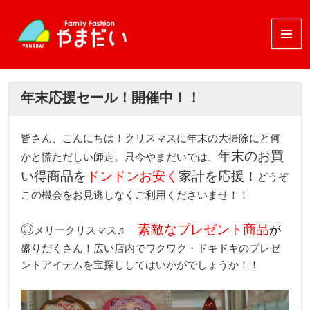
メニュ
ーとウ
ィジェ
ット
年末応援セール！開催中！！
皆さん、こんにちは！クリスマスに年末の大掃除にと何
年末のお買
かと慌ただしい師走。只今やまだいでは、
い得商品を
ドンドンお安く
家計を応援！
どうぞ
この機会をお見逃しなくご利用くださいませ！！
◎
素敵なプレゼント商品
が
メリークリスマス♬
盛りだくさん！広い店内でワクワク・ドキドキのプレゼ
ントアイテムを宝探ししてはいかがでしょうか！！