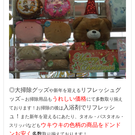
◎大掃除グッズ
リフレッシュグ
や新年を迎える
ッズ
うれしい価格
～お掃除用品も
にて多数取り揃え
入浴剤でリフレッシ
ております！お掃除の後は
ュ！
また新年を迎えるにあたり、タオル・バスタオル・
ウキウキの色柄の商品をドンド
スリッパなども
ン
お
安く
多数
取り揃えております！