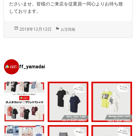
ださいませ。皆様のご来店を従業員一同心よりお待ち致
しております。
投
カ
2018年12月12日
お宝情報
稿
テ
日:
ゴ
リ
ー
ff_yamadai