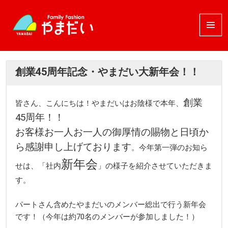
メニュ
ーとウ
ィジェ
ット
創業45周年記念・やまだい大新年会！！
創業
皆さん、こんにちは！やまだいはお陰様で本年、
45周年！！
お
客様お一人お一人の御厚情の賜物と日
頃か
ら感謝申し上げております
。今年第一弾のお知ら
新年会
せは、「社内
」の様子を紹介させていただきま
す。
パートさん含めたやまだいのメンバー総出で行う新年会
です！（今年は約70名のメンバーが参加しました！）