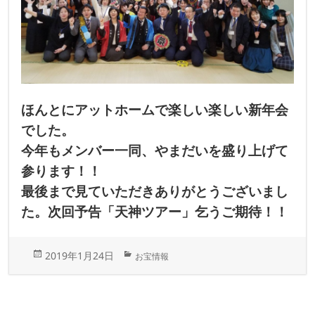
ほんとにアットホームで楽しい楽しい新年会
でした。
今年もメンバー一同、やまだいを盛り上げて
参ります！！
最後まで見ていただきありがとうございまし
た。次回予告「天神ツアー」乞うご期待！！
投
カ
2019年1月24日
お宝情報
稿
テ
日:
ゴ
リ
ー